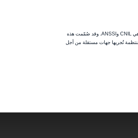
، مع خيار « التصويت فائق الأمان »، آليات تتماشى مع توصيات هيئات فرنسية معترف بها، وهي CNIL وANSSI. وقد صُمّمت هذه
ما حددتهما CNIL في توصياتها. وتخضع Balotilo لعمليات تدقيق منتظمة تُجريها جهات مستقلة من أجل