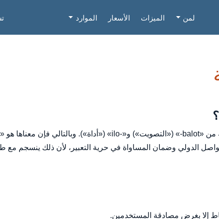
لمن
الميزات
الأسعار
الموارد
تس
Balotilo هي كلمة من الإسبرانتو مشتقة من «balot-» («التصويت») و«-ilo» (
تواصل الدولي وضمان المساواة في حرية التعبير، لأن ذلك ينسجم مع ط