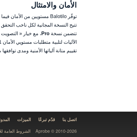
الأمان والامتثال
توفّر Balotilo مستويين من الأمان فيما يتعلق بسرية التصويت وموثوقية عمليات التصويت.
تتيح النسخة المجانية لكل ناخب التحقق ب
تتضمن نسخة
Pro
تقييم متانة آلياتها الأمنية ومدى توافقها
اتصل بنا
قدّم تبرعًا
الميزات
المدون
Aprobe © 2010-2026
الشروط العامة لل