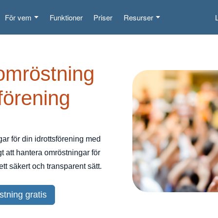
För vem
Funktioner
Priser
Resurser
omröstning
sförening
r för din idrottsförening med
gt att hantera omröstningar för
t säkert och transparent sätt.
tning gratis