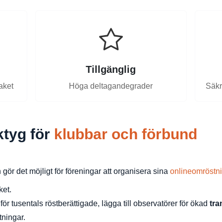
Tillgänglig
paket
Höga deltagandegrader
Säkr
ktyg för
klubbar och förbund
 gör det möjligt för föreningar att organisera sina
onlineomröstn
ket.
r tusentals röstberättigade, lägga till observatörer för ökad
tr
tningar.