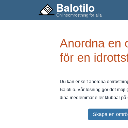
Balotilo
Onlineomröstning för alla
Anordna en 
för en idrott
Du kan enkelt anordna omröstninga
Balotilo. Vår lösning gör det möjli
dina medlemmar eller klubbar på et
Skapa en omrös