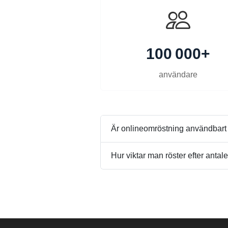
100 000+
användare
Är onlineomröstning användbart f
Hur viktar man röster efter ant