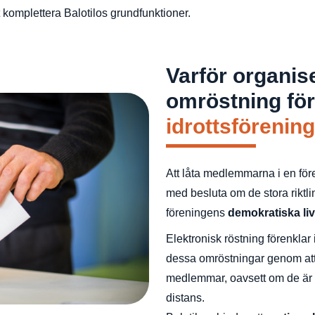
tt komplettera Balotilos grundfunktioner.
Varför organis
omröstning för
idrottsförening
Att låta medlemmarna i en fören
med besluta om de stora riktlin
föreningens
demokratiska liv
Elektronisk röstning förenklar
dessa omröstningar genom att
medlemmar, oavsett om de är f
distans.