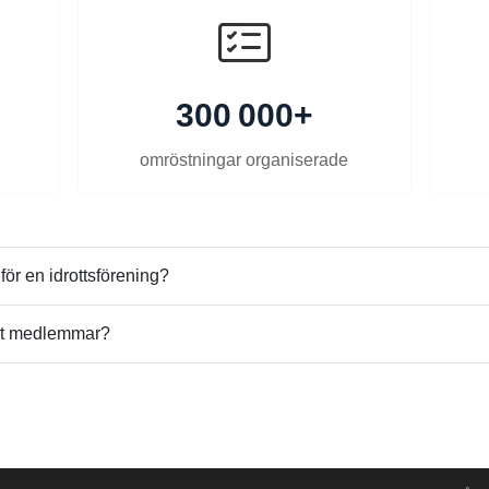
300 000+
omröstningar organiserade
ör en idrottsförening?
alet medlemmar?