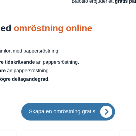
Balotilo erbjuder ett
gratis pa
med
omröstning online
ämfört med pappersröstning.
re tidskrävande
än pappersröstning.
are
än pappersröstning.
ögre deltagandegrad
.
Skapa en omröstning gratis