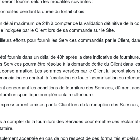
seront fournis selon les modalités suivantes :
onnalités pendant la durée du forfait choisi.
n délai maximum de 24h à compter de la validation définitive de la c
 indiquée par le Client lors de sa commande sur le Site.
illeurs efforts pour fournir les Services commandés par le Client, dan
é fournis dans un délai de 48h après la date indicative de fourniture,
des Services pourra être résolue à la demande écrite du Client dans le
a consommation. Les sommes versées par le Client lui seront alors re
énonciation du contrat, à l'exclusion de toute indemnisation ou retenue
nt concernant les conditions de fourniture des Services, dûment accep
facturation spécifique complémentaire ultérieure.
expressément émises par le Client lors de la réception des Services,
rs à compter de la fourniture des Services pour émettre des réclamati
tataire.
blement acceptée en cas de non respect de ces formalités et délais p