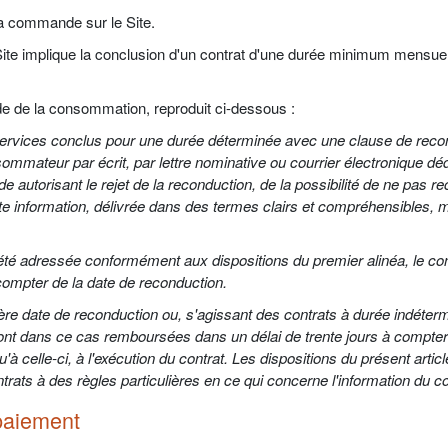
 sa commande sur le Site.
te implique la conclusion d'un contrat d'une durée minimum mensuel
de de la consommation, reproduit ci-dessous :
services conclus pour une durée déterminée avec une clause de recond
ommateur par écrit, par lettre nominative ou courrier électronique dédi
e autorisant le rejet de la reconduction, de la possibilité de ne pas re
tte information, délivrée dans des termes clairs et compréhensibles,
s été adressée conformément aux dispositions du premier alinéa, le 
compter de la date de reconduction.
re date de reconduction ou, s'agissant des contrats à durée indéterm
sont dans ce cas remboursées dans un délai de trente jours à compter d
 celle-ci, à l'exécution du contrat. Les dispositions du présent articl
trats à des règles particulières en ce qui concerne l'information du
 paiement