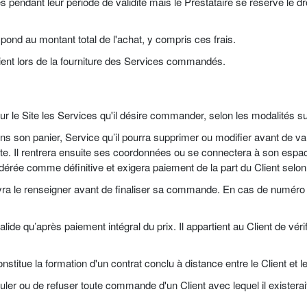
 pendant leur période de validité mais le Prestataire se réserve le dro
ond au montant total de l'achat, y compris ces frais.
lient lors de la fourniture des Services commandés.
 sur le Site les Services qu'il désire commander, selon les modalités s
dans son panier, Service qu’il pourra supprimer ou modifier avant de 
e. Il rentrera ensuite ses coordonnées ou se connectera à son espace
érée comme définitive et exigera paiement de la part du Client selon
ra le renseigner avant de finaliser sa commande. En cas de numéro f
de qu’après paiement intégral du prix. Il appartient au Client de véri
itue la formation d'un contrat conclu à distance entre le Client et le
uler ou de refuser toute commande d'un Client avec lequel il existerait 