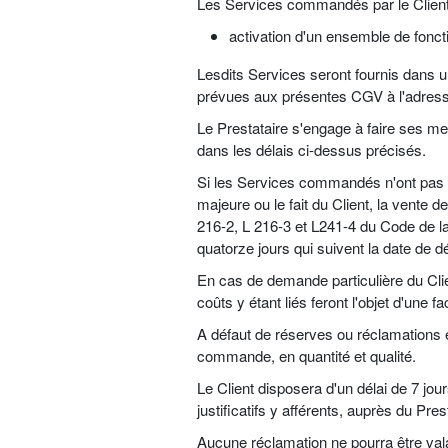
Les Services commandés par le Client 
activation d'un ensemble de foncti
Lesdits Services seront fournis dans u
prévues aux présentes CGV à l'adresse
Le Prestataire s'engage à faire ses me
dans les délais ci-dessus précisés.
Si les Services commandés n'ont pas ét
majeure ou le fait du Client, la vente 
216-2, L 216-3 et L241-4 du Code de l
quatorze jours qui suivent la date de d
En cas de demande particulière du Clie
coûts y étant liés feront l'objet d'une 
A défaut de réserves ou réclamations 
commande, en quantité et qualité.
Le Client disposera d'un délai de 7 jou
justificatifs y afférents, auprès du Pres
Aucune réclamation ne pourra être vala