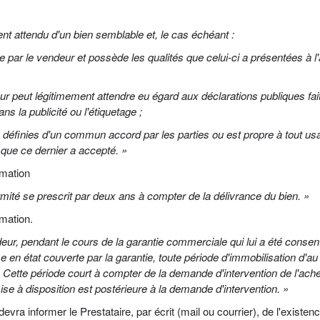
ment attendu d'un bien semblable et, le cas échéant :
ée par le vendeur et possède les qualités que celui-ci a présentées à 
teur peut légitimement attendre eu égard aux déclarations publiques fai
 la publicité ou l'étiquetage ;
s définies d'un commun accord par les parties ou est propre à tout us
que ce dernier a accepté. »
mmation
rmité se prescrit par deux ans à compter de la délivrance du bien. »
mation.
r, pendant le cours de la garantie commerciale qui lui a été consentie
 en état couverte par la garantie, toute période d'immobilisation d'au 
ir. Cette période court à compter de la demande d'intervention de l'ach
ise à disposition est postérieure à la demande d'intervention. »
nt devra informer le Prestataire, par écrit (mail ou courrier), de l'exist